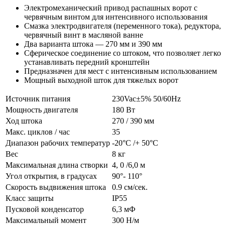
Электромеханический привод распашных ворот с
червячным винтом для интенсивного использования
Смазка электродвигателя (переменного тока), редуктора,
червячный винт в масляной ванне
Два варианта штока — 270 мм и 390 мм
Сферическое соединение со штоком, что позволяет легко
устанавливать передний кронштейн
Предназначен для мест с интенсивным использованием
Мощный выходной шток для тяжелых ворот
Источник питания
230Vac±5% 50/60Hz
Мощность двигателя
180 Вт
Ход штока
270 / 390 мм
Макс. циклов / час
35
Диапазон рабочих температур
-20°C /+ 50°C
Вес
8 кг
Максимальная длина створки
4, 0 /6,0 м
Угол открытия, в градусах
90°- 110°
Скорость выдвижения штока
0.9 см/сек.
Класс защиты
IP55
Пусковой конденсатор
6,3 мФ
Максимальный момент
300 Н/м