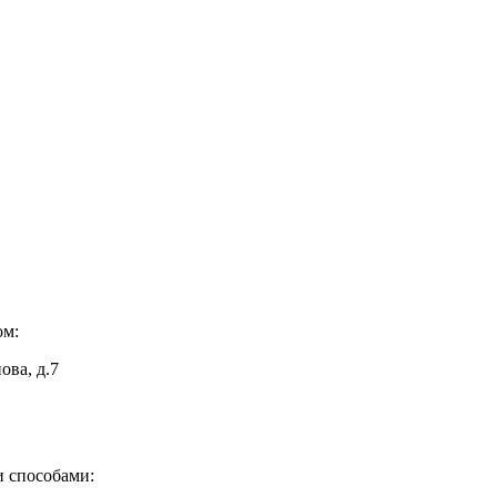
ом:
ова, д.7
 способами: