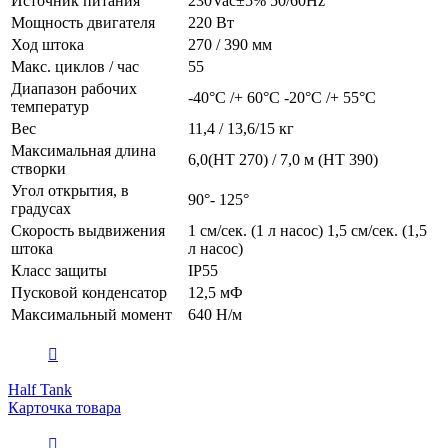
Источник питания
230Vac±5% 50/60Hz
Мощность двигателя
220 Вт
Ход штока
270 / 390 мм
Макс. циклов / час
55
Диапазон рабочих
-40°C /+ 60°C -20°C /+ 55°C
температур
Вес
11,4 / 13,6/15 кг
Максимальная длина
6,0(HT 270) / 7,0 м (HT 390)
створки
Угол открытия, в
90°- 125°
градусах
Скорость выдвижения
1 см/сек. (1 л насос) 1,5 см/сек. (1,5
штока
л насос)
Класс защиты
IP55
Пусковой конденсатор
12,5 мФ
Максимальный момент
640 Н/м
Half Tank
Карточка товара