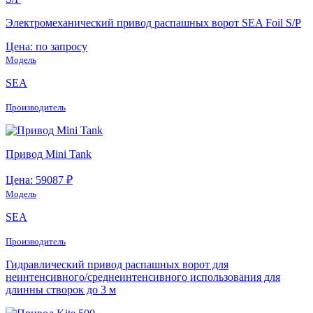
Электромеханический привод распашных ворот SEA Foil S/P
Цена: по запросу
Модель
SEA
Производитель
Привод Mini Tank
Цена: 59087 ₽
Модель
SEA
Производитель
Гидравлический привод распашных ворот для
неинтенсивного/среднеинтенсивного использования для
длинны створок до 3 м