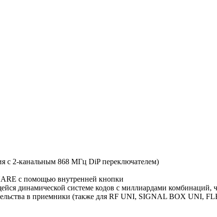
ия с 2-канальным 868 МГц DiP переключателем)
RE с помощью внутренней кнопки
щейся динамической системе кодов с миллиардами комбинаций,
тельства в приемники (также для RF UNI, SIGNAL BOX UNI, F