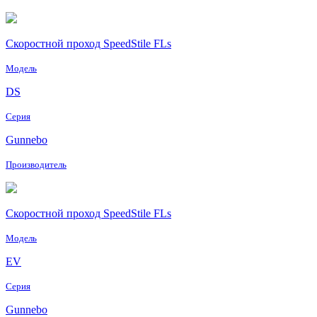
Скоростной проход SpeedStile FLs
Модель
DS
Серия
Gunnebo
Производитель
Скоростной проход SpeedStile FLs
Модель
EV
Серия
Gunnebo