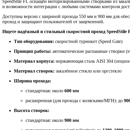
SpeedStile FL оснащён моторизированными створками из закалё
и возможности интеграции с любыми системами контроля досту
Доступны версии с шириной прохода 550 мм и 900 мм для обе
проход и защищают пользователей от защемлений.
Ищете надёжный и стильный скоростной проход SpeedStil
Тип оборудования:
скоростной турникет (Speed Gate)
Принцип работы:
автоматические распашные створки (sw
Материал корпуса:
нержавеющая сталь AISI 304 (опцион
Материал створок:
закалённое стекло или оргстекло
Ширина прохода:
стандартная: около
600 мм
расширенная (для прохода с колясками/МГН): до
90
Высота створок:
стандартная: около
900 мм