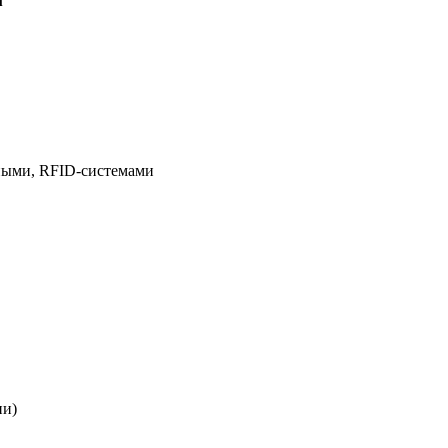
м
ными, RFID-системами
ии)