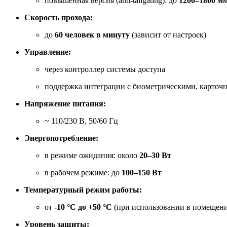
повышенная версия (anti-tailgating): до
1200–1800 м
Скорость прохода:
до
60 человек в минуту
(зависит от настроек)
Управление:
через контроллер системы доступа
поддержка интеграции с биометрическими, карточ
Напряжение питания:
~ 110/230 В, 50/60 Гц
Энергопотребление:
в режиме ожидания: около
20–30 Вт
в рабочем режиме: до
100–150 Вт
Температурный режим работы:
от
-10 °C до +50 °C
(при использовании в помещен
Уровень защиты: