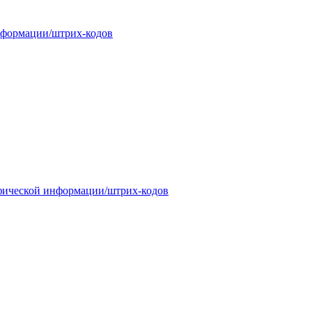
информации/штрих-кодов
рафической информации/штрих-кодов