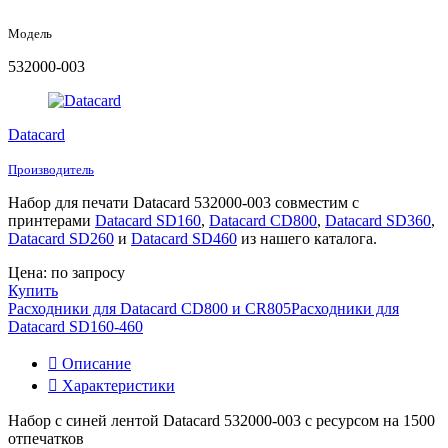
Модель
532000-003
Datacard
Производитель
Набор для печати Datacard 532000-003 совместим с
принтерами
Datacard SD160
,
Datacard CD800
,
Datacard SD360
,
Datacard SD260
и
Datacard SD460
из нашего каталога.
Цена: по запросу
Купить
Расходники для Datacard CD800 и CR805
Расходники для
Datacard SD160-460
Описание
Характеристики
Набор с синей лентой Datacard 532000-003 с ресурсом на 1500
отпечатков