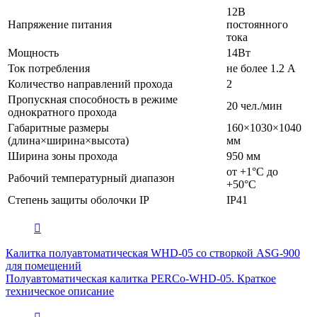
12В
Напряжение питания
постоянного
тока
Мощность
14Вт
Ток потребления
не более 1.2 А
Количество направлений прохода
2
Пропускная способность в режиме
20 чел./мин
однократного прохода
Габаритные размеры
160×1030×1040
(длина×ширина×высота)
мм
Ширина зоны прохода
950 мм
от +1°C до
Рабочий температурный диапазон
+50°C
Степень защиты оболочки IP
IP41
Калитка полуавтоматическая WHD-05 со створкой ASG-900
для помещений
Полуавтоматическая калитка PERCo-WHD-05. Краткое
техническое описание