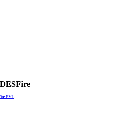
DESFire
Fire EV1
.