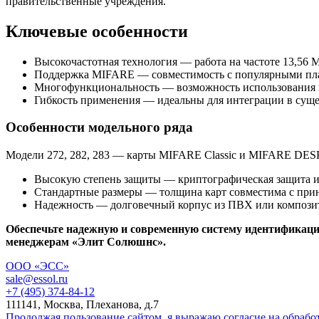
правительственные учреждения.
Ключевые особенности
Высокочастотная технология — работа на частоте 13,56 М
Поддержка MIFARE — совместимость с популярными пл
Многофункциональность — возможность использования в 
Гибкость применения — идеальны для интеграции в сущ
Особенности модельного ряда
Модели 272, 282, 283 — карты MIFARE Classic и MIFARE DESF
Высокую степень защиты — криптографическая защита и
Стандартные размеры — толщина карт совместима с прин
Надежность — долговечный корпус из ПВХ или компози
Обеспечьте надежную и современную систему идентификации
менеджерам «Элит Солюшнс».
ООО «ЭСС»
sale@essol.ru
+7 (495) 374-84-12
111141, Москва, Плеханова, д.7
Продолжая пользование сайтом, я выражаю согласие на обраб