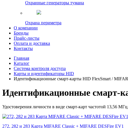
Охранные генераторы тумана
Охрана периметра
О компании
Бренды
Прайс-листы
Оплата и доставка
Контакты
Главная
Каталог
Система контроля доступа
Карты и идентификаторы HID
Идентификационные смарт-карты HID FlexSmart / MIFA
Идентификационные смарт-ка
Удостоверения личности в виде смарт-карт частотой 13,56 МГц
272, 282 и 283 Карта MIFARE Classic + MIFARE DESFire EV1