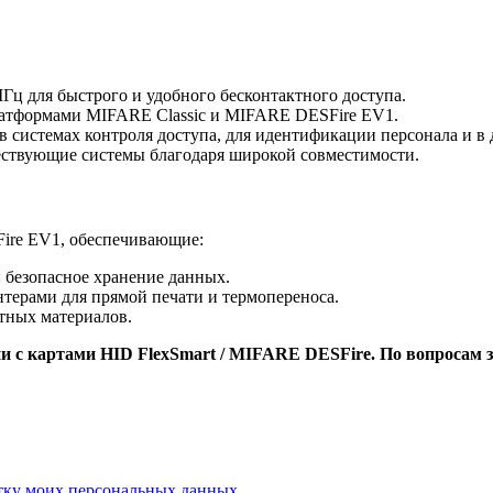
Гц для быстрого и удобного бесконтактного доступа.
атформами MIFARE Classic и MIFARE DESFire EV1.
системах контроля доступа, для идентификации персонала и в
ествующие системы благодаря широкой совместимости.
ire EV1, обеспечивающие:
 безопасное хранение данных.
терами для прямой печати и термопереноса.
тных материалов.
 с картами HID FlexSmart / MIFARE DESFire. По вопросам з
отку моих персональных данных