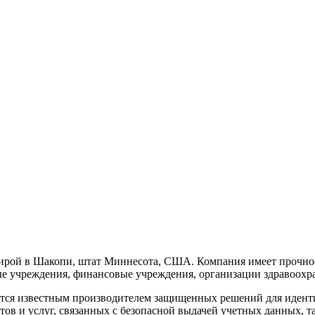
ртирой в Шакопи, штат Миннесота, США. Компания имеет прочно
е учреждения, финансовые учреждения, организации здравоохра
 является известным производителем защищенных решений для иде
ов и услуг, связанных с безопасной выдачей учетных данных, та