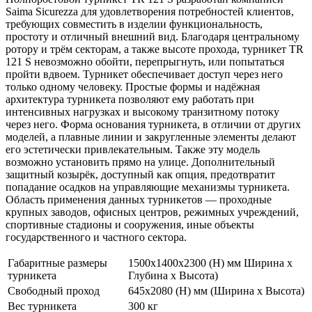
Saima Sicurezza для удовлетворения потребностей клиентов,
требующих совместить в изделии функциональность,
простоту и отличный внешний вид. Благодаря центральному
ротору и трём секторам, а также высоте прохода, турникет TR
121 S невозможно обойти, перепрыгнуть, или попытаться
пройти вдвоем. Турникет обеспечивает доступ через него
только одному человеку. Простые формы и надёжная
архитектура турникета позволяют ему работать при
интенсивных нагрузках и высокому транзитному потоку
через него. Форма основания турникета, в отличии от других
моделей, а плавные линии и закругленные элементы делают
его эстетически привлекательным. Также эту модель
возможно установить прямо на улице. Дополнительный
защитный козырёк, доступный как опция, предотвратит
попадание осадков на управляющие механизмы турникета.
Область применения данных турникетов — проходные
крупных заводов, офисных центров, режимных учреждений,
спортивные стадионы и сооружения, иные объекты
государственного и частного сектора.
Габаритные размеры
1500х1400х2300 (Н) мм Ширина х
турникета
Глубина х Высота)
Свободный проход
645х2080 (Н) мм (Ширина х Высота)
Вес турникета
300 кг