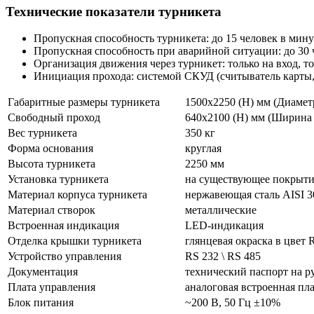
Технические показатели турникета
Пропускная способность турникета: до 15 человек в мин
Пропускная способность при аварийной ситуации: до 30 
Организация движения через турникет: только на вход, то
Инициация прохода: системой СКУД (считыватель карты, с
Габаритные размеры турникета
1500х2250 (Н) мм (Диамет
Свободный проход
640х2100 (Н) мм (Ширина 
Вес турникета
350 кг
Форма основания
круглая
Высота турникета
2250 мм
Установка турникета
на существующее покрыти
Материал корпуса турникета
нержавеющая сталь AISI 3
Материал створок
металлические
Встроенная индикация
LED-индикация
Отделка крышки турникета
глянцевая окраска в цвет
Устройство управления
RS 232 \ RS 485
Документация
технический паспорт на р
Плата управления
аналоговая встроенная пл
Блок питания
~200 В, 50 Гц ±10%