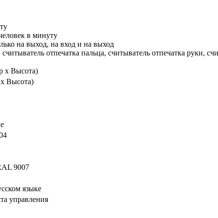
уту
человек в минуту
лько на выход, на вход и на выход
читыватель отпечатка пальца, считыватель отпечатка руки, счи
р х Высота)
х Высота)
е
04
 RAL 9007
усском языке
ата управления