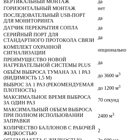
ВЕРТИКАЛЬНЫЙ МОНТАЖ
да
ГОРИЗОНТАЛЬНЫЙ МОНТАЖ
нет
ПОСЛЕДОВАТЕЛЬНЫЙ USB-ПОРТ
да
ДЛЯ МОНИТОРИНГА
ДАТЧИК ПЕРЕКРЫТИЯ СОПЛА
да
СЕРИЙНЫЙ ПОРТ ДЛЯ
да
СТАНДАРТНОГО ПРОТОКОЛА СВЯЗИ
КОМПЛЕКТ ОХРАННОЙ
опционально
СИГНАЛИЗАЦИИ
ПРЕИМУЩЕСТВО НОВОЙ
да
НАГРЕВАТЕЛЬНОЙ СИСТЕМЫ PLUS
ОБЪЁМ ВЫБРОСА ТУМАНА ЗА 1 РАЗ
3
до 3600 м
(ВИДИМОСТЬ 1,5 М)
ВЫБРОС ЗА 1 РАЗ (РЕКОМЕНДУЕМАЯ
3
до 1200 м
ПЛОТНОСТЬ)
МАКСИМАЛЬНОЕ ВРЕМЯ ВЫБРОСА
70 секунд
ЗА ОДИН РАЗ
МАКСИМАЛЬНЫЙ ОБЪЕМ ВЫБРОСА
3
ПРИ ПОЛНОМ ИСПОЛЬЗОВАНИИ
2400 м
ЗАПРАВКИ
КОЛИЧЕСТВО БАЛЛОНОВ С РАБОЧЕЙ
2
ЖИДКОСТЬЮ