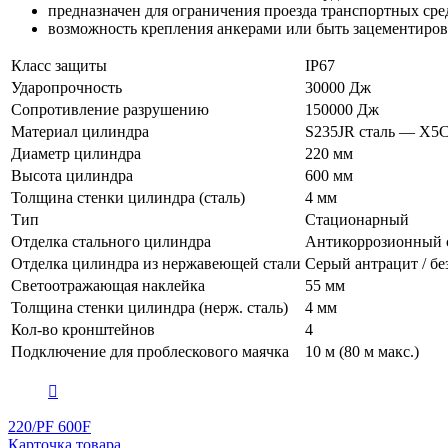
предназначен для ограничения проезда транспортных сре
возможность крепления анкерами или быть зацементиров
Класс защиты
IP67
Ударопрочность
30000 Дж
Сопротивление разрушению
150000 Дж
Материал цилиндра
S235JR сталь — X5Cr
Диаметр цилиндра
220 мм
Высота цилиндра
600 мм
Толщина стенки цилиндра (сталь)
4 мм
Тип
Стационарный
Отделка стального цилиндра
Антикоррозионный 
Отделка цилиндра из нержавеющей стали
Серый антрацит / бе
Светоотражающая наклейка
55 мм
Толщина стенки цилиндра (нерж. сталь)
4 мм
Кол-во кронштейнов
4
Подключение для проблескового маячка
10 м (80 м макс.)
220/PF 600F
Карточка товара