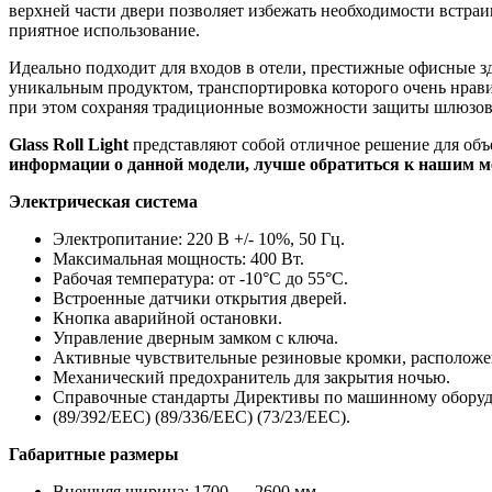
верхней части двери позволяет избежать необходимости встраи
приятное использование.
Идеально подходит для входов в отели, престижные офисные з
уникальным продуктом, транспортировка которого очень нравит
при этом сохраняя традиционные возможности защиты шлюзо
Glass Roll Light
представляют собой отличное решение для объе
информации о данной модели, лучше обратиться к нашим м
Электрическая система
Электропитание: 220 В +/- 10%, 50 Гц.
Максимальная мощность: 400 Вт.
Рабочая температура: от -10°C до 55°C.
Встроенные датчики открытия дверей.
Кнопка аварийной остановки.
Управление дверным замком с ключа.
Активные чувствительные резиновые кромки, расположе
Механический предохранитель для закрытия ночью.
Справочные стандарты Директивы по машинному обору
(89/392/ЕЕС) (89/336/ЕЕС) (73/23/ЕЕС).
Габаритные размеры
Внешняя ширина: 1700 — 2600 мм