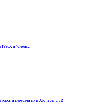
DS1990A и Wiegand
аторов и передачи их в АК через USB