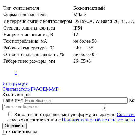
Тип считывателя
Бесконтактный
Формат считывателя
Mifare
Интерфейс связи с контроллером
DS1990A, Wiegand-26, 34, 37, 
Степень защиты корпуса
IP54
Напряжение питания, В
12
Ток потребления, мА
не более 50
Рабочая температура, °C
−40 .. +55
Относительная влажность, %
не более 95
Габаритные размеры, мм
26×55×8
Инструкция
Считыватель PW-OEM-MF
Задать вопрос
Ваше имя
Ко
Заполняя и отправляя данную форму, я выражаю
Согласи
случаях) в соответствии с
Положением о работе с персонал
Похожие товары