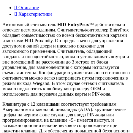
Описание
Характеристики
Автономный считыватель
HID EntryProx
™
действительно
отвечает всем ожиданиям. Считыватель/контроллер EntryProx
обладает совместимостью со всеми бесконтактными картами
и метками HID Proximity. Он предназначен для управления
доступом к одной двери и идеально подходит для
автономного применения. Считыватель, обладающий
вандало- и погодостойкостью, можно устанавливать внутри и
вне помещений на расстоянии до 3 метров от блока
управления, для взаимодействия с которым используется
съемная антенна. Конфигурацию универсального и стильного
считывателя можно легко настраивать путем переключения в
режим выхода Wiegand. В этом случае сетевой считыватель
можно подключить к любому контроллеру ОЕМ и
использовать для передачи данных карты и PIN-кода.
Клавиатура с 12 клавишами соответствует требованиям
Американского закона об инвалидах (ADA): крупные белые
цифры на черном фоне служат для ввода PIN-кода или
программирования, на клавише «5» имеется выступ, и
возможно дополнительное звуковое сопровождение при
нажатии клавиш. Для обеспечения повышенной безопасности