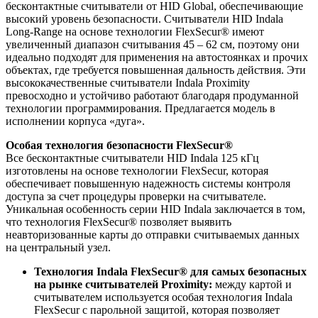
бесконтактные считыватели от HID Global, обеспечивающие
высокий уровень безопасности. Считыватели HID Indala
Long-Range на основе технологии FlexSecur® имеют
увеличенный диапазон считывания 45 – 62 см, поэтому они
идеально подходят для применения на автостоянках и прочих
объектах, где требуется повышенная дальность действия. Эти
высококачественные считыватели Indala Proximity
превосходно и устойчиво работают благодаря продуманной
технологии программирования. Предлагается модель в
исполнении корпуса «дуга».
Особая технология безопасности FlexSecur®
Все бесконтактные считыватели HID Indala 125 кГц
изготовлены на основе технологии FlexSecur, которая
обеспечивает повышенную надежность системы контроля
доступа за счет процедуры проверки на считывателе.
Уникальная особенность серии HID Indala заключается в том,
что технология FlexSecur® позволяет выявить
неавторизованные карты до отправки считываемых данных
на центральный узел.
Технология Indala FlexSecur® для самых безопасных
на рынке считывателей Proximity:
между картой и
считывателем используется особая технология Indala
FlexSecur с парольной защитой, которая позволяет