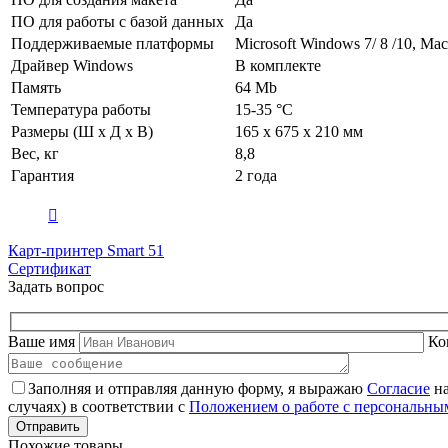
ПО для работы с базой данных
Да
Поддерживаемые платформы
Microsoft Windows 7/ 8 /10, Ma
Драйвер Windows
В комплекте
Память
64 Mb
Температура работы
15-35 °C
Размеры (Ш х Д х В)
165 x 675 x 210 мм
Вес, кг
8,8
Гарантия
2 года
Карт-принтер Smart 51
Сертификат
Задать вопрос
Ваше имя
Ко
Заполняя и отправляя данную форму, я выражаю
Согласие
на
случаях) в соответствии с
Положением о работе с персональн
Похожие товары