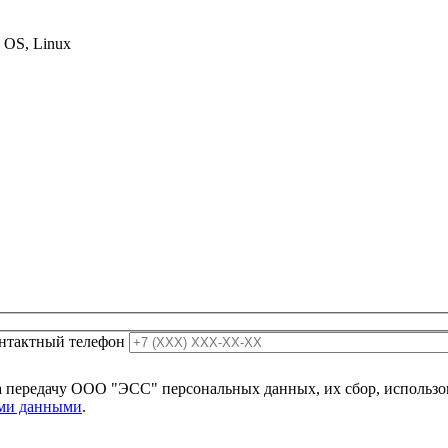
c OS, Linux
нтактный телефон
 передачу ООО "ЭСС" персональных данных, их сбор, использов
ыми данными
.