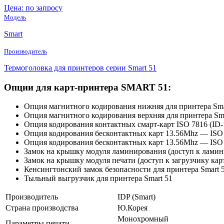
Цена: по запросу
Модель
Smart
Производитель
Термоголовка для принтеров серии Smart 51
Опции для карт-принтера SMART 51:
Опция магнитного кодирования нижняя для принтера Sma
Опция магнитного кодирования верхняя для принтера Sma
Опция кодирования контактных смарт-карт ISO 7816 (ID-1
Опция кодирования бесконтактных карт 13.56Mhz — ISO 144
Опция кодирования бесконтактных карт 13.56Mhz — ISO 144
Замок на крышку модуля ламинирования (доступ к лами
Замок на крышку модуля печати (доступ к загрузчику кар
Кенсингтонский замок безопасности для принтера Smart 
Тыльный выгрузчик для принтера Smart 51
Производитель
IDP (Smart)
Страна производства
Ю.Корея
Монохромный
Параметры печати