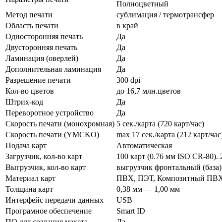
Полноцветный
Метод печати
сублимация / термотрансфер
Область печати
в край
Односторонняя печать
Да
Двусторонняя печать
Да
Ламинация (оверлей)
Да
Дополнительная ламинация
Да
Разрешение печати
300 dpi
Кол-во цветов
до 16,7 млн.цветов
Штрих-код
Да
Переворотное устройство
Да
Скорость печати (монохромная)
5 сек./карта (720 карт/час)
Скорость печати (YMCKO)
max 17 сек./карта (212 карт/час
Подача карт
Автоматическая
Загрузчик, кол-во карт
100 карт (0.76 мм ISO CR-80).
Выгрузчик, кол-во карт
выгрузчик фронтальный (база) 
Материал карт
ПВХ, ПЭТ, Композитный ПВХ
Толщина карт
0,38 мм — 1,00 мм
Интерфейс передачи данных
USB
Програмное обеспечение
Smart ID
ПО для создания макета
Да