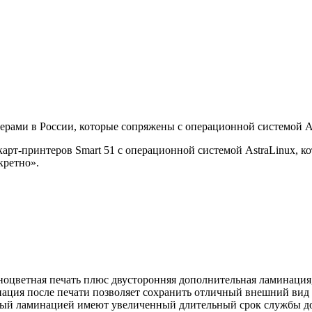
рами в России, которые сопряжены с операционной системой As
рт-принтеров Smart 51 с операционной системой AstraLinux, к
кретно».
цветная печать плюс двусторонняя дополнительная ламинация
ция после печати позволяет сохранить отличный внешний вид п
ый ламинацией имеют увеличенный длительный срок службы до 5