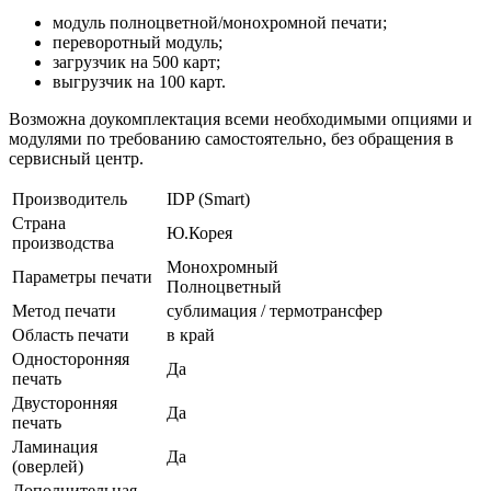
модуль полноцветной/монохромной печати;
переворотный модуль;
загрузчик на 500 карт;
выгрузчик на 100 карт.
Возможна доукомплектация всеми необходимыми опциями и
модулями по требованию самостоятельно, без обращения в
сервисный центр.
Производитель
IDP (Smart)
Страна
Ю.Корея
производства
Монохромный
Параметры печати
Полноцветный
Метод печати
сублимация / термотрансфер
Область печати
в край
Односторонняя
Да
печать
Двусторонняя
Да
печать
Ламинация
Да
(оверлей)
Дополнительная