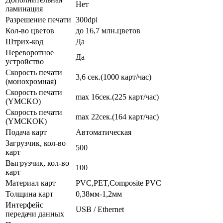
Нет
ламинация
Разрешение печати
300dpi
Кол-во цветов
до 16,7 млн.цветов
Штрих-код
Да
Переворотное
Да
устройство
Скорость печати
3,6 сек.(1000 карт/час)
(монохромная)
Скорость печати
max 16сек.(225 карт/час)
(YMCKO)
Скорость печати
max 22сек.(164 карт/час)
(YMCKOK)
Подача карт
Автоматическая
Загрузчик, кол-во
500
карт
Выгрузчик, кол-во
100
карт
Материал карт
PVC,PET,Composite PVC
Толщина карт
0,38мм-1,2мм
Интерфейс
USB / Ethernet
передачи данных