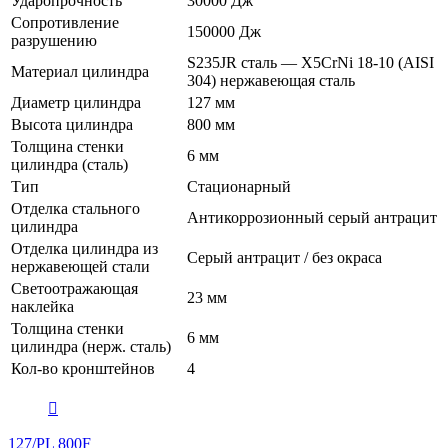
Ударопрочность
30000 Дж
Сопротивление
150000 Дж
разрушению
S235JR сталь — X5CrNi 18-10 (AISI
Материал цилиндра
304) нержавеющая сталь
Диаметр цилиндра
127 мм
Высота цилиндра
800 мм
Толщина стенки
6 мм
цилиндра (сталь)
Тип
Стационарный
Отделка стального
Антикоррозионный серый антрацит
цилиндра
Отделка цилиндра из
Серый антрацит / без окраса
нержавеющей стали
Светоотражающая
23 мм
наклейка
Толщина стенки
6 мм
цилиндра (нерж. сталь)
Кол-во кронштейнов
4
127/PL 800F