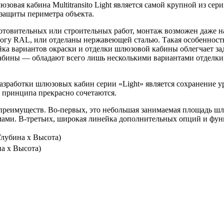
вая кабина Multitransito Light является самой крупной из сери
 защиты периметра объекта.
отовительных или строительных работ, монтаж возможен даже 
огу RAL, или отделаны нержавеющей сталью. Такая особенност
 вариантов окраски и отделки шлюзовой кабины облегчает зада
абины — обладают всего лишь несколькими вариантами отделки,
работки шлюзовых кабин серии «Light» является сохранение уро
 принципа прекрасно сочетаются.
м преимуществ. Во-первых, это небольшая занимаемая площадь шл
ами. В-третьих, широкая линейка дополнительных опций и фун
лубина х Высота)
а х Высота)