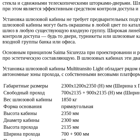
стекла и сдвижными телескопическими шторками-дверьми. Шлюзо
при этом является эффективным средством контроля доступа и
Установка шлюзовой кабины не требует предварительных подг
шлюзовой кабины могут быть окрашены в любой цвет по катал
шлюз в любую существующую входную группу. Широкая линейка
контроля доступа — будь то двери, турникеты или шлюзовые к
входной группы банка или офиса.
Основным принципом Saima Sicurezza при проектировании и раз
про эстетическую составляющую. В шлюзовых кабинах эти два
Установка шлюзовой кабины Multitransito Light обладает рядо
автономные зоны прохода, с собственными весовыми платформ
Габаритные размеры
2300х1200х2350 (Н) мм (Ширина х Г
Свободный проход
700х2135 + 900х2135 (Н) мм (Ширин
Вес шлюзовой кабины
1850 кг
Форма основания
прямоугольная
Высота кабины
2350 мм
Диаметр кабины
2300 мм
Высота прохода
2135 мм
Ширина прохода
700 + 900 мм