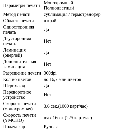
Монохромный
Параметры печати
Полноцветный
Метод печати
сублимация / термотрансфер
Область печати
в край
Односторонняя
Да
печать
Двусторонняя
Нет
печать
Ламинация
Да
(оверлей)
Дополнительная
Нет
ламинация
Разрешение печати
300dpi
Кол-во цветов
до 16,7 млн.цветов
Штрих-код
Да
Переворотное
Нет
устройство
Скорость печати
3,6 сек.(1000 карт/час)
(монохромная)
Скорость печати
max 16сек.(225 карт/час)
(YMCKO)
Подача карт
Ручная