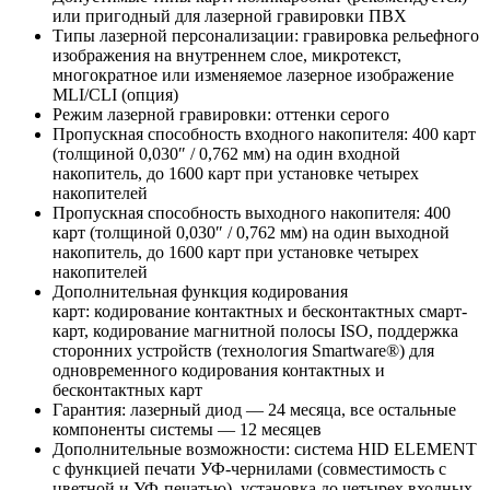
или пригодный для лазерной гравировки ПВХ
Типы лазерной персонализации: гравировка рельефного
изображения на внутреннем слое, микротекст,
многократное или изменяемое лазерное изображение
MLI/CLI (опция)
Режим лазерной гравировки: оттенки серого
Пропускная способность входного накопителя: 400 карт
(толщиной 0,030″ / 0,762 мм) на один входной
накопитель, до 1600 карт при установке четырех
накопителей
Пропускная способность выходного накопителя: 400
карт (толщиной 0,030″ / 0,762 мм) на один выходной
накопитель, до 1600 карт при установке четырех
накопителей
Дополнительная функция кодирования
карт: кодирование контактных и бесконтактных смарт-
карт, кодирование магнитной полосы ISO, поддержка
сторонних устройств (технология Smartware®) для
одновременного кодирования контактных и
бесконтактных карт
Гарантия: лазерный диод — 24 месяца, все остальные
компоненты системы — 12 месяцев
Дополнительные возможности: система HID ELEMENT
с функцией печати УФ-чернилами (совместимость с
цветной и УФ-печатью), установка до четырех входных