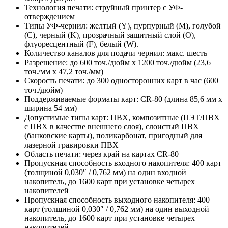
Технология печати: струйный принтер с УФ-
отверждением
Типы УФ-чернил: желтый (Y), пурпурный (M), голубой
(C), черный (K), прозрачный защитный слой (O),
флуоресцентный (F), белый (W).
Количество каналов для подачи чернил: макс. шесть
Разрешение: до 600 точ./дюйм x 1200 точ./дюйм (23,6
точ./мм x 47,2 точ./мм)
Скорость печати: до 300 односторонних карт в час (600
точ./дюйм)
Поддерживаемые форматы карт: CR-80 (длина 85,6 мм x
ширина 54 мм)
Допустимые типы карт: ПВХ, композитные (ПЭТ/ПВХ
с ПВХ в качестве внешнего слоя), слоистый ПВХ
(банковские карты), поликарбонат, пригодный для
лазерной гравировки ПВХ
Область печати: через край на картах CR-80
Пропускная способность входного накопителя: 400 карт
(толщиной 0,030″ / 0,762 мм) на один входной
накопитель, до 1600 карт при установке четырех
накопителей
Пропускная способность выходного накопителя: 400
карт (толщиной 0,030″ / 0,762 мм) на один выходной
накопитель, до 1600 карт при установке четырех
накопителей