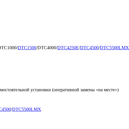
DTC1000/
DTC1500
/DTC4000/
DTC4250E
/
DTC4500
/
DTC5500LMX
мостоятельной установки (оперативной замены «на месте»)
C4500
/
DTC5500LMX