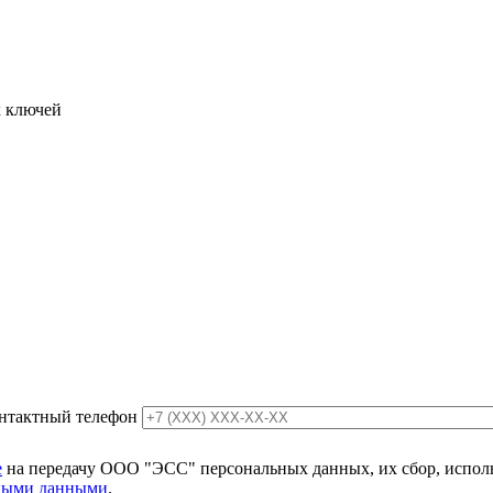
х ключей
нтактный телефон
е
на передачу ООО "ЭСС" персональных данных, их сбор, использ
ьными данными
.