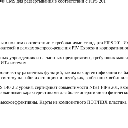
® CMS для развертывания в соответствии с FIPS 201
ы в полном соответствии с требованиями стандарта FIPS 201. 
ователей в рамках экспресс-решения PIV Express и корпоративног
нных учреждениях и на частных предприятиях, требующих макси
 ИТ-системам.
количеству различных функций, таким как аутентификация на б
систему на рабочих станциях и ноутбуках, в облачных веб-при
S 140-2 2 уровня, сертификат совместимости NIST FIPS 201, вх
рованными характеристиками для более оперативного физическо
и высокоэффективны. Карты из композитного ПЭТ/ПВХ пластика